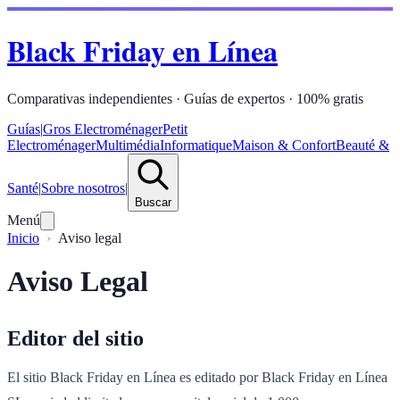
Black Friday en Línea
Comparativas independientes · Guías de expertos · 100% gratis
Guías
|
Gros Electroménager
Petit
Electroménager
Multimédia
Informatique
Maison & Confort
Beauté &
Santé
|
Sobre nosotros
|
Buscar
Menú
Inicio
Aviso legal
Aviso Legal
Editor del sitio
El sitio Black Friday en Línea es editado por Black Friday en Línea