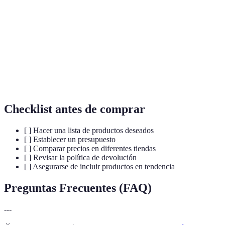
Black
Día de compras que sigue al Día de Acción de
Friday
Gracias, conocido por sus ofertas.
Descuentos
Reducción de precios en productos y servicios.
Televisor que conecta a Internet y ofrece
Smart TV
aplicaciones y contenido digital.
Checklist antes de comprar
[ ] Hacer una lista de productos deseados
[ ] Establecer un presupuesto
[ ] Comparar precios en diferentes tiendas
[ ] Revisar la política de devolución
[ ] Asegurarse de incluir productos en tendencia
Preguntas Frecuentes (FAQ)
---