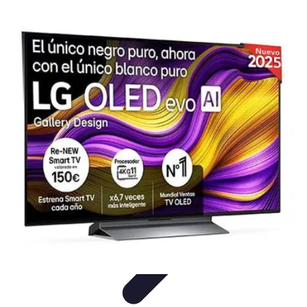
Black Friday en Línea
Consejos y Estrategias
Consejos de Compra
Guías de
Seguridad
Análisis de Expertos
Consejos de Compras
Black Friday en Línea