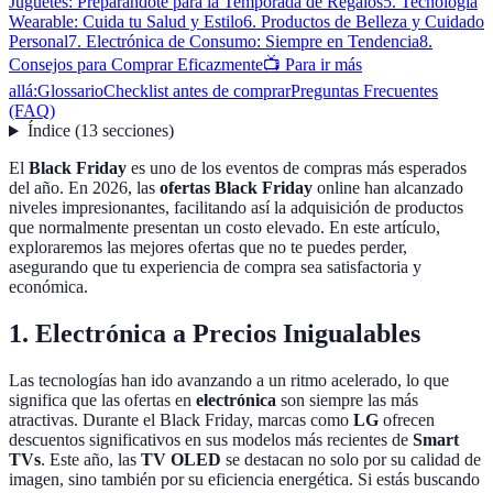
Juguetes: Preparándote para la Temporada de Regalos
5. Tecnología
Wearable: Cuida tu Salud y Estilo
6. Productos de Belleza y Cuidado
Personal
7. Electrónica de Consumo: Siempre en Tendencia
8.
Consejos para Comprar Eficazmente
📺 Para ir más
allá:
Glossario
Checklist antes de comprar
Preguntas Frecuentes
(FAQ)
Índice
(
13
secciones
)
El
Black Friday
es uno de los eventos de compras más esperados
del año. En 2026, las
ofertas Black Friday
online han alcanzado
niveles impresionantes, facilitando así la adquisición de productos
que normalmente presentan un costo elevado. En este artículo,
exploraremos las mejores ofertas que no te puedes perder,
asegurando que tu experiencia de compra sea satisfactoria y
económica.
1. Electrónica a Precios Inigualables
Las tecnologías han ido avanzando a un ritmo acelerado, lo que
significa que las ofertas en
electrónica
son siempre las más
atractivas. Durante el Black Friday, marcas como
LG
ofrecen
descuentos significativos en sus modelos más recientes de
Smart
TVs
. Este año, las
TV OLED
se destacan no solo por su calidad de
imagen, sino también por su eficiencia energética. Si estás buscando