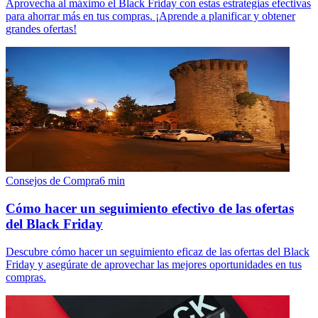
Aprovecha al máximo el Black Friday con estas estrategias efectivas
para ahorrar más en tus compras. ¡Aprende a planificar y obtener
grandes ofertas!
Consejos de Compra
6
min
Cómo hacer un seguimiento efectivo de las ofertas
del Black Friday
Descubre cómo hacer un seguimiento eficaz de las ofertas del Black
Friday y asegúrate de aprovechar las mejores oportunidades en tus
compras.