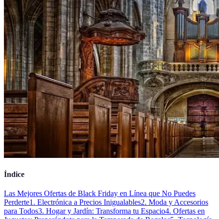
Índice
Las Mejores Ofertas de Black Friday en Línea que No Puedes
Perderte
1. Electrónica a Precios Inigualables
2. Moda y Accesorios
para Todos
3. Hogar y Jardín: Transforma tu Espacio
4. Ofertas en