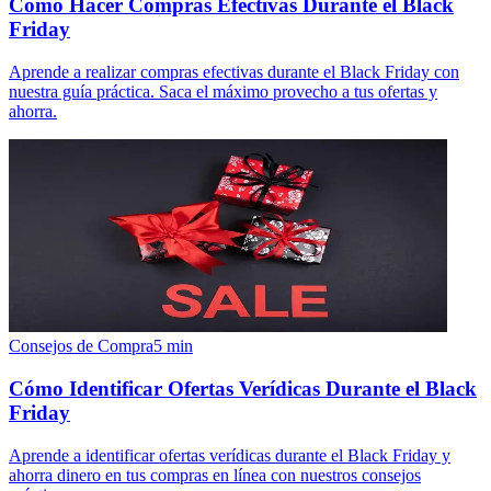
Cómo Hacer Compras Efectivas Durante el Black
Friday
Aprende a realizar compras efectivas durante el Black Friday con
nuestra guía práctica. Saca el máximo provecho a tus ofertas y
ahorra.
Consejos de Compra
5
min
Cómo Identificar Ofertas Verídicas Durante el Black
Friday
Aprende a identificar ofertas verídicas durante el Black Friday y
ahorra dinero en tus compras en línea con nuestros consejos