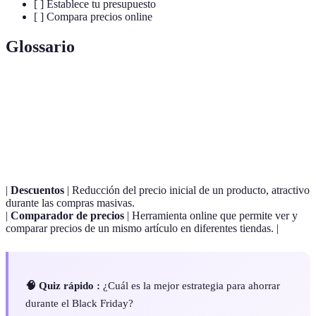
[ ] Establece tu presupuesto
[ ] Compara precios online
Glossario
Terme
Définition
Black
Día de grandes descuentos en tiendas y online, se celebra
Friday
el día después de Acción de Gracias en EE.UU.
|
Descuentos
| Reducción del precio inicial de un producto, atractivo
durante las compras masivas.
|
Comparador de precios
| Herramienta online que permite ver y
comparar precios de un mismo artículo en diferentes tiendas. |
🧠 Quiz rápido :
¿Cuál es la mejor estrategia para ahorrar
durante el Black Friday?