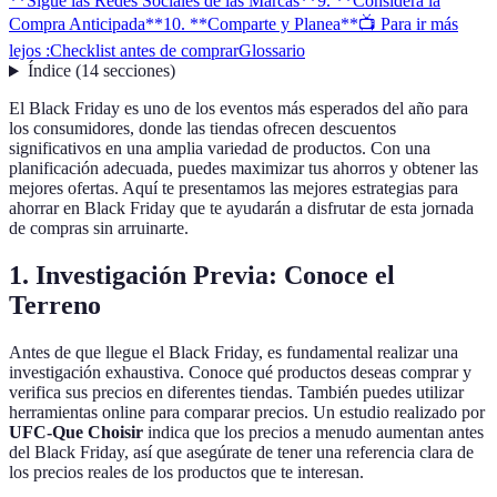
**Sigue las Redes Sociales de las Marcas**
9. **Considera la
Compra Anticipada**
10. **Comparte y Planea**
📺 Para ir más
lejos :
Checklist antes de comprar
Glossario
Índice
(
14
secciones
)
El Black Friday es uno de los eventos más esperados del año para
los consumidores, donde las tiendas ofrecen descuentos
significativos en una amplia variedad de productos. Con una
planificación adecuada, puedes maximizar tus ahorros y obtener las
mejores ofertas. Aquí te presentamos las mejores estrategias para
ahorrar en Black Friday que te ayudarán a disfrutar de esta jornada
de compras sin arruinarte.
1.
Investigación Previa: Conoce el
Terreno
Antes de que llegue el Black Friday, es fundamental realizar una
investigación exhaustiva. Conoce qué productos deseas comprar y
verifica sus precios en diferentes tiendas. También puedes utilizar
herramientas online para comparar precios. Un estudio realizado por
UFC-Que Choisir
indica que los precios a menudo aumentan antes
del Black Friday, así que asegúrate de tener una referencia clara de
los precios reales de los productos que te interesan.