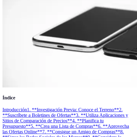
Índice
Introducción
1. **Investigación Previa: Conoce el Terreno**
2.
**Suscríbete a Boletines de Ofertas**
3. **Utiliza Aplicaciones y
Sitios de Comparación de Precios**
4. **Planifica tu
Presupuesto**
5. **Crea una Lista de Compras**
6. **Aprovecha
las Ofertas Online**
7. **Consigue un Amigo de Compras**
8.