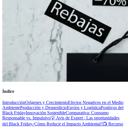
Índice
Introducción
Orígenes y Crecimiento
Efectos Negativos en el Medio
Ambiente
Producción y Desperdicio
Envíos y Logística
Positivos del
Black Friday
Innovación Sostenible
Comparativa: Consumo
Responsable vs. Impulsivo
💡 Avis de Expert : Las oportunidades
del Black Friday
¿Cómo Reducir el Impacto Ambiental?
📺 Recurso