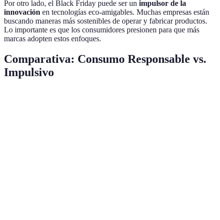
Por otro lado, el Black Friday puede ser un
impulsor de la
innovación
en tecnologías eco-amigables. Muchas empresas están
buscando maneras más sostenibles de operar y fabricar productos.
Lo importante es que los consumidores presionen para que más
marcas adopten estos enfoques.
Comparativa: Consumo Responsable vs.
Impulsivo
Criterio
Consumo Responsable
Consumo Impulsivo
Planificación
Sí
No
Sostenibilidad
Alto
Bajo
Impacto
Reducido
Alto
Ambiental
Costo a Largo
Menor
Mayor
Plazo