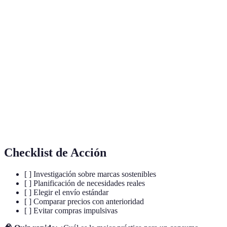
Terme
Définition
Huella de
Medición del impacto que tiene una actividad
carbono
en el calentamiento global.
Fabricación de productos en exceso de la
Sobreproducción
demanda real.
Consumo
Compra basada en la planificación y la
Responsable
sostenibilidad.
Checklist de Acción
[ ] Investigación sobre marcas sostenibles
[ ] Planificación de necesidades reales
[ ] Elegir el envío estándar
[ ] Comparar precios con anterioridad
[ ] Evitar compras impulsivas