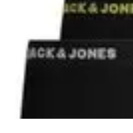
Black Friday en Línea
Consejos y Estrategias
Consejos de Compra
Guías de Seguridad
Anális
Black Friday en Línea