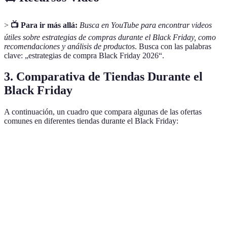
>
📺 Para ir más allá:
Busca en YouTube para encontrar videos
útiles sobre estrategias de compras durante el Black Friday, como
recomendaciones y análisis de productos
. Busca con las palabras
clave: „estrategias de compra Black Friday 2026“.
3. Comparativa de Tiendas Durante el
Black Friday
A continuación, un cuadro que compara algunas de las ofertas
comunes en diferentes tiendas durante el Black Friday:
Tienda
Tecnología
Ropa
Hogar
Total Ofertas
Hasta
Hasta
Hasta 50%
Amazon
30%
40%
Muy alta
off
off
off
Hasta
Hasta
El Corte
Hasta 30%