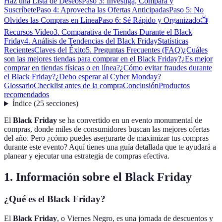
Haz una Lista de Deseos
Paso 3: Investiga, Compara y
Suscríbete
Paso 4: Aprovecha las Ofertas Anticipadas
Paso 5: No
Olvides las Compras en Línea
Paso 6: Sé Rápido y Organizado
📺
Recursos Video
3. Comparativa de Tiendas Durante el Black
Friday
4. Análisis de Tendencias del Black Friday
Statísticas
Recientes
Claves del Éxito
5. Preguntas Frecuentes (FAQ)
¿Cuáles
son las mejores tiendas para comprar en el Black Friday?
¿Es mejor
comprar en tiendas físicas o en línea?
¿Cómo evitar fraudes durante
el Black Friday?
¿Debo esperar al Cyber Monday?
Glossario
Checklist antes de la compra
Conclusión
Productos
recomendados
Índice
(
25
secciones
)
El
Black Friday
se ha convertido en un evento monumental de
compras, donde miles de consumidores buscan las mejores ofertas
del año. Pero ¿cómo puedes asegurarte de maximizar tus compras
durante este evento? Aquí tienes una guía detallada que te ayudará a
planear y ejecutar una estrategia de compras efectiva.
1. Información sobre el Black Friday
¿Qué es el Black Friday?
El
Black Friday
, o Viernes Negro, es una jornada de descuentos y