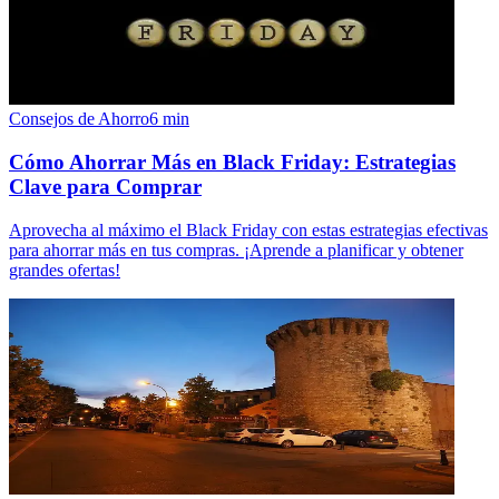
Consejos de Ahorro
6
min
Cómo Ahorrar Más en Black Friday: Estrategias
Clave para Comprar
Aprovecha al máximo el Black Friday con estas estrategias efectivas
para ahorrar más en tus compras. ¡Aprende a planificar y obtener
grandes ofertas!