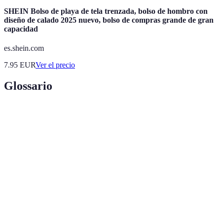
SHEIN Bolso de playa de tela trenzada, bolso de hombro con
diseño de calado 2025 nuevo, bolso de compras grande de gran
capacidad
es.shein.com
7.95
EUR
Ver el precio
Glossario
Terme
Définition
Evento de ofertas y descuentos que se lleva a cabo
Black
el día siguiente al Día de Acción de Gracias en
Friday
EE.UU.
Comercio a través de plataformas digitales que
eCommerce
permite realizar compras en línea.
Reducción de precio de un producto que permite a