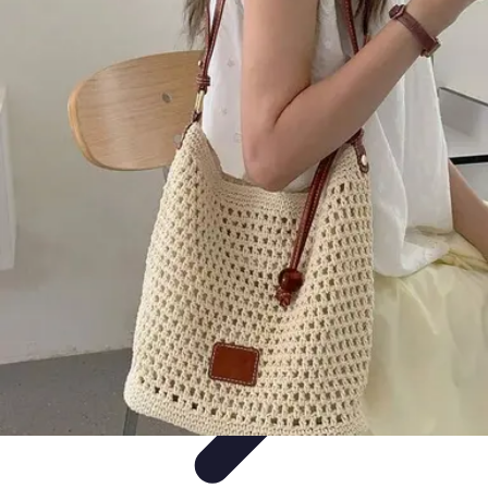
Black Friday en Línea
Consejos y Estrategias
Consejos de Compra
Guías de
Seguridad
Análisis de Expertos
Consejos de Compras
Black Friday en Línea