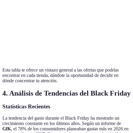
50%
20%
Alta
Inglés
off
off
off
Hasta 40%
MediaMarkt
-
-
Moderada
off
Hasta
Hasta 35%
Worten
-
25%
Moderada
off
off
Esta tabla te ofrece un vistazo general a las ofertas que podrías
encontrar en cada tienda, dándote la oportunidad de decidir en
dónde concentrar tu atención.
4. Análisis de Tendencias del Black Friday
Statísticas Recientes
La tendencia del gasto durante el Black Friday ha mostrado un
crecimiento constante en los últimos años. Según un informe de
GfK
, el 78% de los consumidores planeaban gastar más en 2026 en