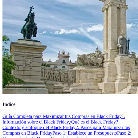
Índice
Guía Completa para Maximizar tus Compras en Black Friday
1.
Información sobre el Black Friday
¿Qué es el Black Friday?
Contexto y Enfoque del Black Friday
2. Pasos para Maximizar tus
Compras en Black Friday
Paso 1: Establece un Presupuesto
Paso 2: