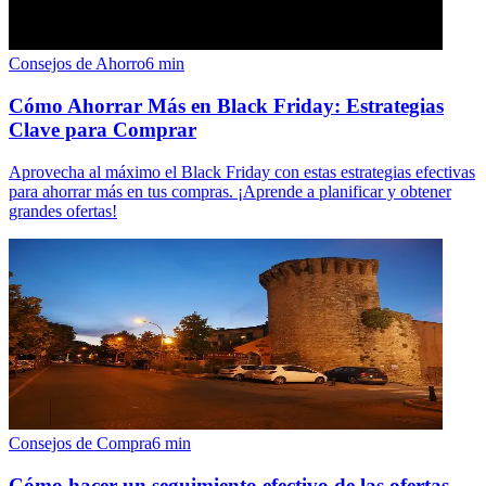
Consejos de Ahorro
6
min
Cómo Ahorrar Más en Black Friday: Estrategias
Clave para Comprar
Aprovecha al máximo el Black Friday con estas estrategias efectivas
para ahorrar más en tus compras. ¡Aprende a planificar y obtener
grandes ofertas!
Consejos de Compra
6
min
Cómo hacer un seguimiento efectivo de las ofertas