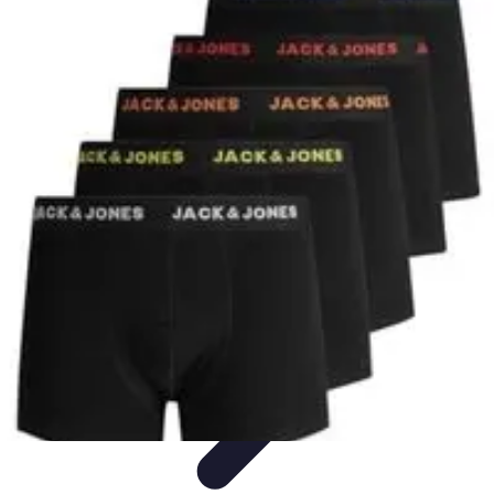
Black Friday en Línea
Consejos y Estrategias
Consejos de Compra
Guías de
Seguridad
Análisis de Expertos
Consejos de Compras
Black Friday en Línea