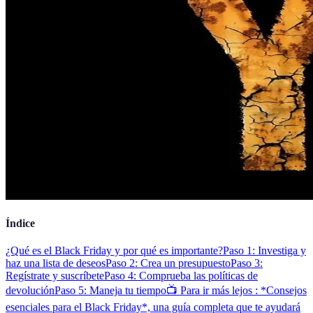
Índice
¿Qué es el Black Friday y por qué es importante?
Paso 1: Investiga y
haz una lista de deseos
Paso 2: Crea un presupuesto
Paso 3:
Regístrate y suscríbete
Paso 4: Comprueba las políticas de
devolución
Paso 5: Maneja tu tiempo
📺 Para ir más lejos : *Consejos
esenciales para el Black Friday*, una guía completa que te ayudará