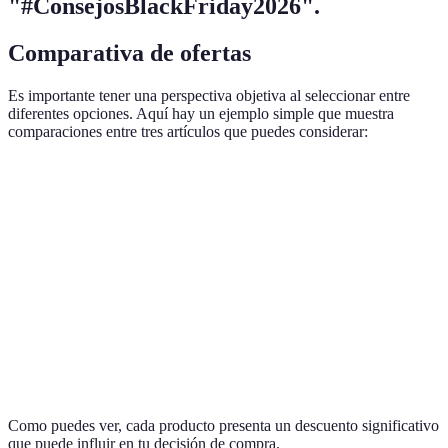
"#ConsejosBlackFriday2026".
Comparativa de ofertas
Es importante tener una perspectiva objetiva al seleccionar entre
diferentes opciones. Aquí hay un ejemplo simple que muestra
comparaciones entre tres artículos que puedes considerar:
Producto
Precio Normal
Precio Black Friday
Diferencia
Televisor
800 EUR
600 EUR
-25%
A
Teléfono
600 EUR
450 EUR
-25%
B
Laptop C
1200 EUR
900 EUR
-25%
Como puedes ver, cada producto presenta un descuento significativo
que puede influir en tu decisión de compra.