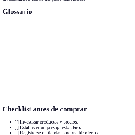
Glossario
Terme
Définition
Black
Un día de ventas con grandes descuentos que se
Friday
celebra después del Día de Acción de Gracias.
Lista de
Un listado donde se apuntan los artículos que se
deseos
desean comprar.
La cantidad de dinero que se planea gastar en
Presupuesto
compras específicas.
Checklist antes de comprar
[ ] Investigar productos y precios.
[ ] Establecer un presupuesto claro.
[ ] Registrarse en tiendas para recibir ofertas.