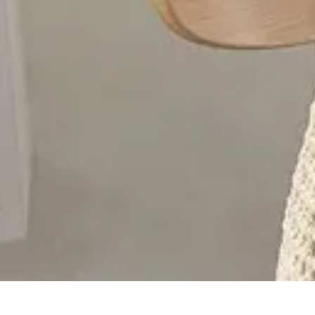
Black Friday en Línea
Consejos y Estrategias
Consejos de Compra
Guías de Seguridad
Anális
Black Friday en Línea