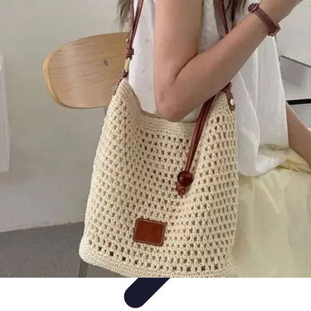
Black Friday en Línea
Consejos y Estrategias
Consejos de Compra
Guías de
Seguridad
Análisis de Expertos
Consejos de Compras
Black Friday en Línea