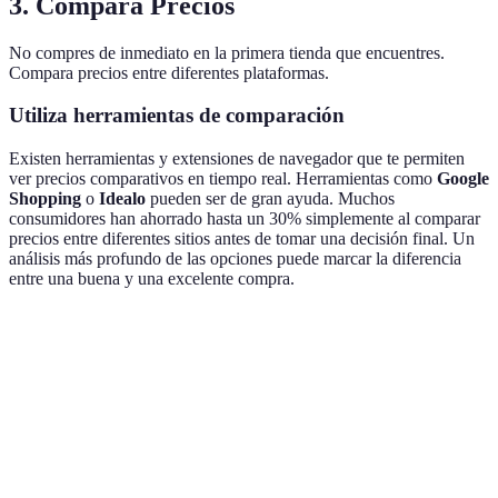
3. Compara Precios
No compres de inmediato en la primera tienda que encuentres.
Compara precios entre diferentes plataformas.
Utiliza herramientas de comparación
Existen herramientas y extensiones de navegador que te permiten
ver precios comparativos en tiempo real. Herramientas como
Google
Shopping
o
Idealo
pueden ser de gran ayuda. Muchos
consumidores han ahorrado hasta un 30% simplemente al comparar
precios entre diferentes sitios antes de tomar una decisión final. Un
análisis más profundo de las opciones puede marcar la diferencia
entre una buena y una excelente compra.
Ventaja
Tienda A
Tienda B
Tienda C
Precio
100 EUR
90 EUR
95 EUR
Envío
Gratis
5 EUR
Gratis
Devoluciones
30 días
15 días
30 días