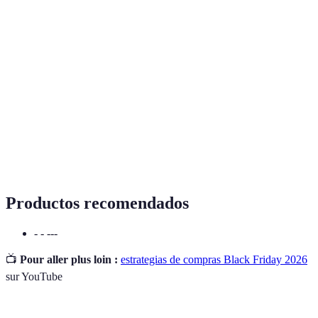
Terme
Définition
Black
Día de descuentos masivos que ocurre el día
Friday
siguiente del Día de Acción de Gracias en EE.UU.
Comparador
Herramienta que permite ver precios de un mismo
de precios
producto en diferentes tiendas.
Compra
Estrategia de adquirir productos antes del evento
anticipada
principal para obtener mejores precios.
Productos recomendados
- - ---
📺
Pour aller plus loin :
estrategias de compras Black Friday 2026
sur YouTube