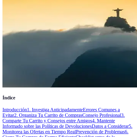
Índice
Introducción
1. Investiga Anticipadamente
Errores Comunes a
Evitar
2. Organiza Tu Carrito de Compras
Consejo Profesional
3.
Comparte Tu Carrito y Consejos entre Amigos
4. Mantente
Informado sobre las Políticas de Devoluciones
Datos a Considerar
5.
Monitorea las Ofertas en Tiempo Real
Prevención de Problemas
6.