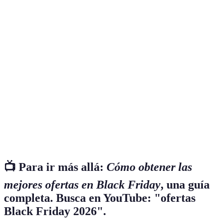
Terme
Définition
Carrito de
Herramienta digital que permite almacenar
Compras
productos antes de realizar la compra.
Día de gran cantidad de ofertas y descuentos,
Black
celebrado el día siguiente al Día de Acción de
Friday
Gracias en los EE.UU.
Políticas
Normas establecidas por un comerciante sobre cómo
de
manejar las devoluciones de productos.
Devolución
📺 Para ir más allá:
Cómo obtener las
mejores ofertas en Black Friday
, una guía
completa. Busca en YouTube: "ofertas
Black Friday 2026".