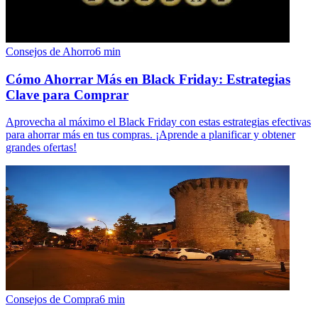
Consejos de Ahorro
6
min
Cómo Ahorrar Más en Black Friday: Estrategias
Clave para Comprar
Aprovecha al máximo el Black Friday con estas estrategias efectivas
para ahorrar más en tus compras. ¡Aprende a planificar y obtener
grandes ofertas!
Consejos de Compra
6
min