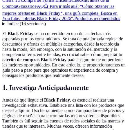
Cierra Tu Compra de Forma Eficiente
Checklist antes de la
Compra
Glossario
FAQ
📺 Para ir más allá: *Cómo obtener las
mejores ofertas en Black Friday*, una guía completa. Busca en
YouTube: "ofertas Black Friday 2026".
Productos recomendados
Índice
(
16
secciones
)
El
Black Friday
se ha convertido en una de las fechas más
esperadas por los consumidores. Se trata de una jornada repleta de
descuentos y ofertas en múltiples categorías, desde la tecnología
hasta la moda. Sin embargo, con la saturación del mercado y la
competencia feroz entre tiendas, es crucial saber cómo preparar tu
carrito de compras Black Friday
para asegurarte de no perderte
las mejores oportunidades. En este artículo, te proporcionaremos un
guía paso a paso para que optimices tu experiencia de compra y
consigas los productos que realmente deseas.
1. Investiga Anticipadamente
Antes de que llegue el
Black Friday
, es esencial realizar una
investigación exhaustiva. Establece una lista con los productos que
deseas adquirir. Usa herramientas como comparadores de precios y
páginas de reseñas para encontrar las mejores ofertas disponibles.
También es útil seguir las cuentas de redes sociales de las marcas y
tiendas que te interesan. Muchas veces, ofrecen información