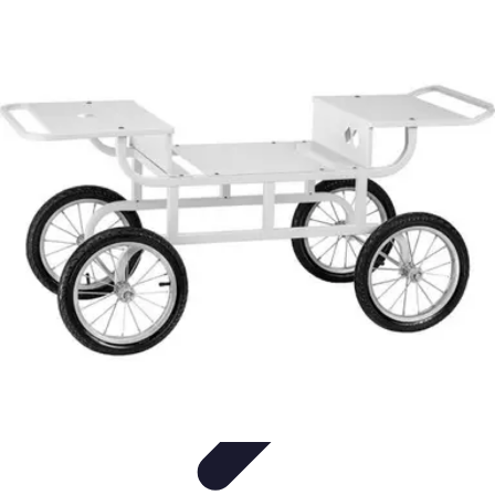
Black Friday en Línea
Consejos y Estrategias
Consejos de Compra
Guías de
Seguridad
Análisis de Expertos
Consejos de Compras
Black Friday en Línea