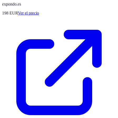
expondo.es
198
EUR
Ver el precio