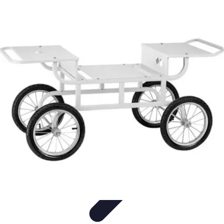
Black Friday en Línea
Consejos y Estrategias
Consejos de Compra
Guías de
Seguridad
Análisis de Expertos
Consejos de Compras
Black Friday en Línea