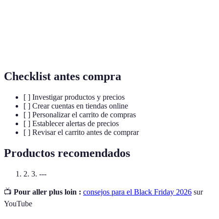
Carrito de
Plataforma donde se añaden productos digitales
Compras
para la compra.
Alertas de
Herramientas que informan usuarios sobre cambios
Precios
en los precios de productos.
Checklist antes compra
[ ] Investigar productos y precios
[ ] Crear cuentas en tiendas online
[ ] Personalizar el carrito de compras
[ ] Establecer alertas de precios
[ ] Revisar el carrito antes de comprar
Productos recomendados
2. 3. ---
📺
Pour aller plus loin :
consejos para el Black Friday 2026
sur
YouTube