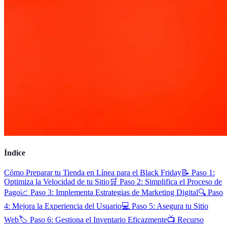
Índice
Cómo Preparar tu Tienda en Línea para el Black Friday
📝 Paso 1:
Optimiza la Velocidad de tu Sitio
🛒 Paso 2: Simplifica el Proceso de
Pago
📈 Paso 3: Implementa Estrategias de Marketing Digital
🔍 Paso
4: Mejora la Experiencia del Usuario
💻 Paso 5: Asegura tu Sitio
Web
🏷️ Paso 6: Gestiona el Inventario Eficazmente
📺 Recurso