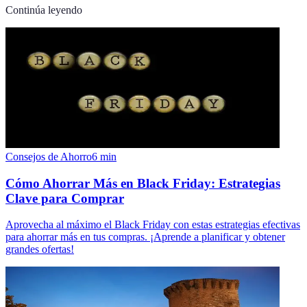
Continúa leyendo
Consejos de Ahorro
6
min
Cómo Ahorrar Más en Black Friday: Estrategias
Clave para Comprar
Aprovecha al máximo el Black Friday con estas estrategias efectivas
para ahorrar más en tus compras. ¡Aprende a planificar y obtener
grandes ofertas!