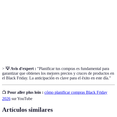
Black
Día de grandes descuentos que sigue a
Friday
Thanksgiving.
E-
Comercio que se realiza a través de plataformas
commerce
digitales.
Reducción de precios en productos durante
Descuentos
promociones.
>
💡 Avis d'expert :
"Planificar tus compras es fundamental para
garantizar que obtienes los mejores precios y cruces de productos en
el Black Friday. La anticipación es clave para el éxito en este día."
📺
Pour aller plus loin :
cómo planificar compras Black Friday
2026
sur YouTube
Artículos similares