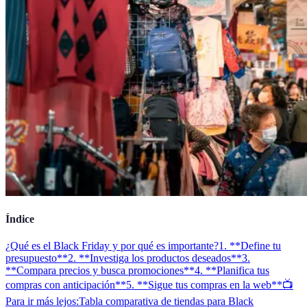
Índice
¿Qué es el Black Friday y por qué es importante?
1. **Define tu
presupuesto**
2. **Investiga los productos deseados**
3.
**Compara precios y busca promociones**
4. **Planifica tus
compras con anticipación**
5. **Sigue tus compras en la web**
📺
Para ir más lejos:
Tabla comparativa de tiendas para Black