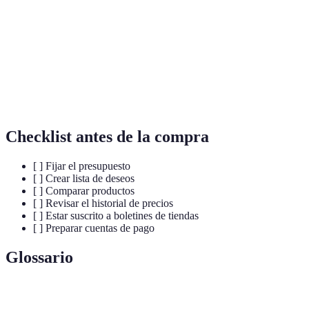
Amazon
25%
Sí
Desde 1 sema
MediaMarkt
20%
No
2 días antes
Carrefour
15%
Sí
1 día antes
Checklist antes de la compra
[ ] Fijar el presupuesto
[ ] Crear lista de deseos
[ ] Comparar productos
[ ] Revisar el historial de precios
[ ] Estar suscrito a boletines de tiendas
[ ] Preparar cuentas de pago
Glossario
Terme
Définition