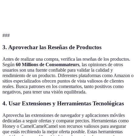
Televisor
799€
819€
809€
Co
Aspiradora
199€
209€
189€
Co
###
3. Aprovechar las Reseñas de Productos
Antes de realizar una compra, verifica las reseñas de los productos.
Según
60 Millions de Consommateurs
, las opiniones de otros
usuarios son una fuente confiable para validar la calidad y
rendimiento de un producto. Diferentes plataformas como Amazon o
sitios especializados ofrecen puntos de vista valiosos de clientes
reales. Busca patrones en los comentarios, tanto positivos como
negativos, para tener una visión equilibrada.
4. Usar Extensiones y Herramientas Tecnológicas
Aprovecha las extensiones de navegador y aplicaciones móviles
dedicadas a seguir ofertas y comparar precios. Herramientas como
Honey o CamelCamelCamel son recursos valiosos para asegurar
que estás recibiendo la mejor oferta posible. Estas herramientas