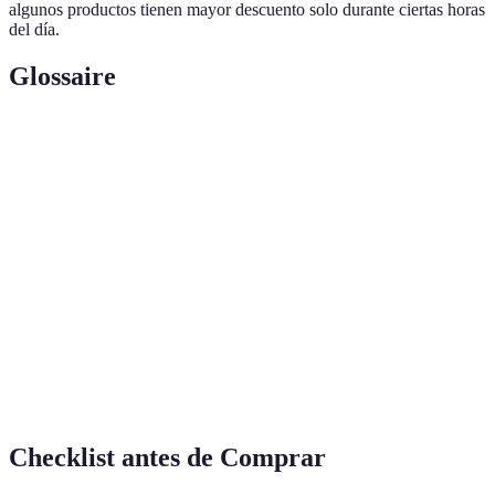
algunos productos tienen mayor descuento solo durante ciertas horas
del día.
Glossaire
Terme
Définition
Black
Evento de ventas anuales que marca el inicio de la
Friday
temporada de compras navideñas.
Cyber
Continuación en línea de las ventas del Black Friday,
Monday
centrado en tecnología.
Reseñas
Opiniones escritas por consumidores sobre productos,
de
cruciales para la toma de decisiones.
Usuarios
Checklist antes de Comprar