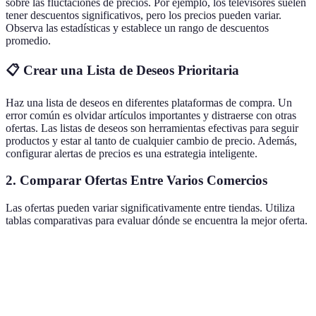
sobre las fluctaciones de precios. Por ejemplo, los televisores suelen
tener descuentos significativos, pero los precios pueden variar.
Observa las estadísticas y establece un rango de descuentos
promedio.
📋 Crear una Lista de Deseos Prioritaria
Haz una lista de deseos en diferentes plataformas de compra. Un
error común es olvidar artículos importantes y distraerse con otras
ofertas. Las listas de deseos son herramientas efectivas para seguir
productos y estar al tanto de cualquier cambio de precio. Además,
configurar alertas de precios es una estrategia inteligente.
2. Comparar Ofertas Entre Varios Comercios
Las ofertas pueden variar significativamente entre tiendas. Utiliza
tablas comparativas para evaluar dónde se encuentra la mejor oferta.
Producto
Comercio A
Comercio B
Comercio C
Me
Teléfono
599€
579€
589€
Co