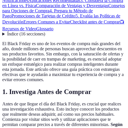
Notificaciones
Aplicaciones Recomendadas
3. Considera la Compra
en Línea vs. Física
Comparación de Ventajas y Desventajas
Consejos
para Opciones de Compra
4. Prepara tu Método de
Pago
Promociones de Tarjetas de Crédito
5. Evalúa las Políticas de
Devolución
Errores Comunes a Evitar
Checklist antes de Comprar
📺
Recursos de Video
Glossario
Índice
(
16
secciones
)
El Black Friday es uno de los eventos de compra más grandes del
año, donde millones de personas buscan aprovechar descuentos en
sus productos favoritos. Sin embargo, con la saturación de ofertas y
la posibilidad de caer en trampas de marketing, es esencial adoptar
un enfoque estratégico para realizar compras inteligentes durante
esta jornada. Este artículo ofrece una guía práctica con estrategias
efectivas que te ayudarán a maximizar tu experiencia de compra y a
evitar errores comunes.
1. Investiga Antes de Comprar
Antes de que llegue el día del Black Friday, es crucial que realices
una investigación exhaustiva. Esto incluye conocer los productos
que realmente deseas adquirir, así como sus precios habituales.
Comienza por visitar sitios web y utilizar aplicaciones que te
permitan comparar precios a través de diferentes minoristas.
Según