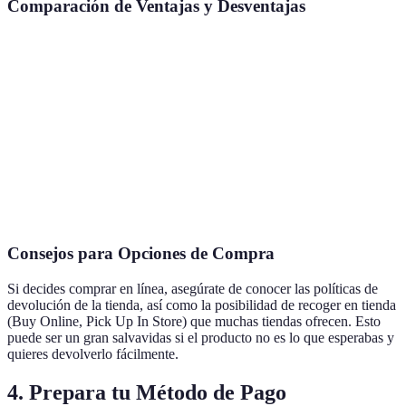
Comparación de Ventajas y Desventajas
Método
Ventajas
Desventajas
Comodidad, mejores
Compras
Tiempos de envío,
descuentos, evitar
en Línea
seguridad online.
multitudes.
Compras
Verificar productos, toma
Multitudes, dificultad
Físicas
de decisiones inmediata.
de encontrar tallas.
Consejos para Opciones de Compra
Si decides comprar en línea, asegúrate de conocer las políticas de
devolución de la tienda, así como la posibilidad de recoger en tienda
(Buy Online, Pick Up In Store) que muchas tiendas ofrecen. Esto
puede ser un gran salvavidas si el producto no es lo que esperabas y
quieres devolverlo fácilmente.
4. Prepara tu Método de Pago