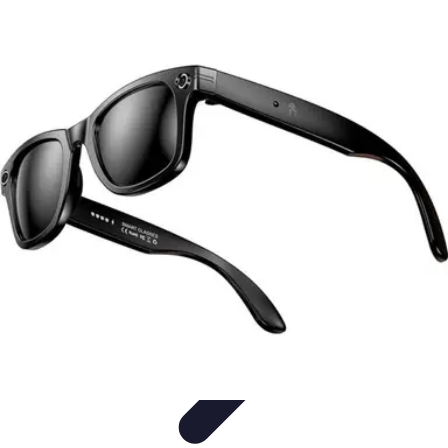
Black Friday en Línea
Consejos y Estrategias
Consejos de Compra
Guías de
Seguridad
Análisis de Expertos
Consejos de Compras
Black Friday en Línea