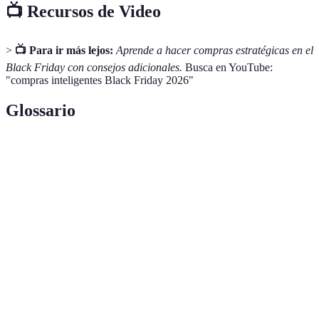
📺 Recursos de Video
>
📺 Para ir más lejos:
Aprende a hacer compras estratégicas en el
Black Friday con consejos adicionales.
Busca en YouTube:
"compras inteligentes Black Friday 2026"
Glossario
Terme
Définition
E-
Compra y venta de productos o servicios a través de
commerce
Internet.
Reducción del precio normal de un producto o
Descuento
servicio.
Black
Día que sigue el Día de Acción de Gracias en EE.UU,
Friday
conocido por sus grandes ofertas.