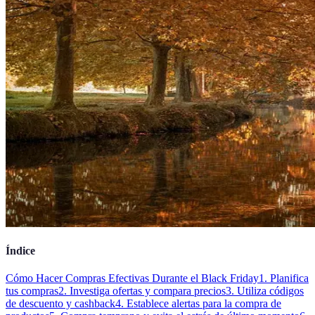
Índice
Cómo Hacer Compras Efectivas Durante el Black Friday
1. Planifica
tus compras
2. Investiga ofertas y compara precios
3. Utiliza códigos
de descuento y cashback
4. Establece alertas para la compra de