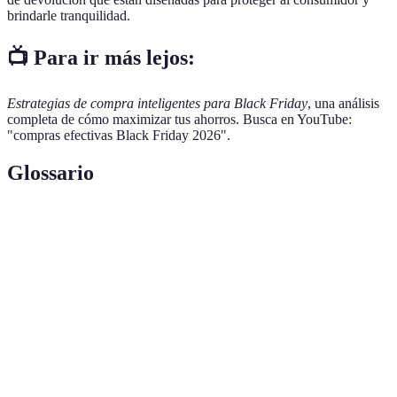
brindarle tranquilidad.
📺 Para ir más lejos:
Estrategias de compra inteligentes para Black Friday
, una análisis
completa de cómo maximizar tus ahorros. Busca en YouTube:
"compras efectivas Black Friday 2026".
Glossario
Terme
Définition
Black
Evento comercial que ofrece grandes descuentos el
Friday
día siguiente a Acción de Gracias.
Programa que devuelve un porcentaje del dinero
Cashback
gastado en compras.
Códigos de
Números o letras que ofrecen un descuento