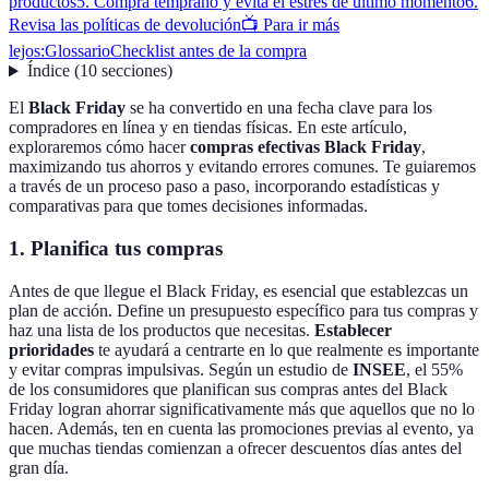
productos
5. Compra temprano y evita el estrés de último momento
6.
Revisa las políticas de devolución
📺 Para ir más
lejos:
Glossario
Checklist antes de la compra
Índice
(
10
secciones
)
El
Black Friday
se ha convertido en una fecha clave para los
compradores en línea y en tiendas físicas. En este artículo,
exploraremos cómo hacer
compras efectivas Black Friday
,
maximizando tus ahorros y evitando errores comunes. Te guiaremos
a través de un proceso paso a paso, incorporando estadísticas y
comparativas para que tomes decisiones informadas.
1. Planifica tus compras
Antes de que llegue el Black Friday, es esencial que establezcas un
plan de acción. Define un presupuesto específico para tus compras y
haz una lista de los productos que necesitas.
Establecer
prioridades
te ayudará a centrarte en lo que realmente es importante
y evitar compras impulsivas. Según un estudio de
INSEE
, el 55%
de los consumidores que planifican sus compras antes del Black
Friday logran ahorrar significativamente más que aquellos que no lo
hacen. Además, ten en cuenta las promociones previas al evento, ya
que muchas tiendas comienzan a ofrecer descuentos días antes del
gran día.