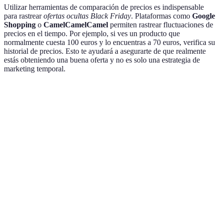
Utilizar herramientas de comparación de precios es indispensable
para rastrear
ofertas ocultas Black Friday
. Plataformas como
Google
Shopping
o
CamelCamelCamel
permiten rastrear fluctuaciones de
precios en el tiempo. Por ejemplo, si ves un producto que
normalmente cuesta 100 euros y lo encuentras a 70 euros, verifica su
historial de precios. Esto te ayudará a asegurarte de que realmente
estás obteniendo una buena oferta y no es solo una estrategia de
marketing temporal.
Producto
Precio Regular
Precio Black Friday
Ahorro
Televisor
600 €
400 €
200 €
50”
Smartphone
800 €
600 €
200 €
Aspiradora
300 €
240 €
60 €
Robot