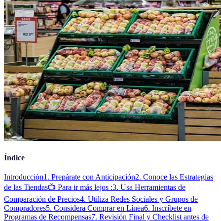
Índice
Introducción
1. Prepárate con Anticipación
2. Conoce las Estrategias
de las Tiendas
📺 Para ir más lejos :
3. Usa Herramientas de
Comparación de Precios
4. Utiliza Redes Sociales y Grupos de
Compradores
5. Considera Comprar en Línea
6. Inscríbete en
Programas de Recompensas
7. Revisión Final y Checklist antes de