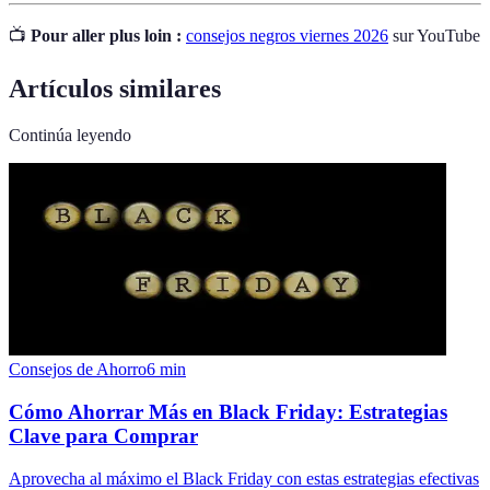
📺
Pour aller plus loin :
consejos negros viernes 2026
sur YouTube
Artículos similares
Continúa leyendo
Consejos de Ahorro
6
min
Cómo Ahorrar Más en Black Friday: Estrategias
Clave para Comprar
Aprovecha al máximo el Black Friday con estas estrategias efectivas