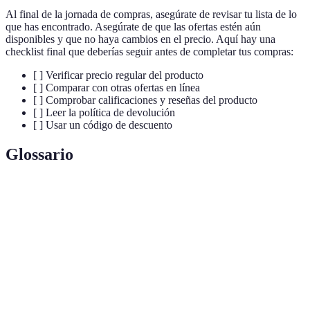
Al final de la jornada de compras, asegúrate de revisar tu lista de lo
que has encontrado. Asegúrate de que las ofertas estén aún
disponibles y que no haya cambios en el precio. Aquí hay una
checklist final que deberías seguir antes de completar tus compras:
[ ] Verificar precio regular del producto
[ ] Comparar con otras ofertas en línea
[ ] Comprobar calificaciones y reseñas del producto
[ ] Leer la política de devolución
[ ] Usar un código de descuento
Glossario
Terme
Définition
Una fecha que señala el comienzo de las compras
Black Friday
navideñas, con grandes descuentos.
Ofertas
Descuentos no publicitados explícitamente por las
ocultas
tiendas.