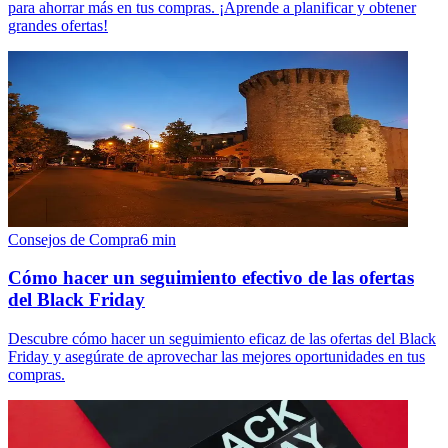
para ahorrar más en tus compras. ¡Aprende a planificar y obtener
grandes ofertas!
Consejos de Compra
6
min
Cómo hacer un seguimiento efectivo de las ofertas
del Black Friday
Descubre cómo hacer un seguimiento eficaz de las ofertas del Black
Friday y asegúrate de aprovechar las mejores oportunidades en tus
compras.