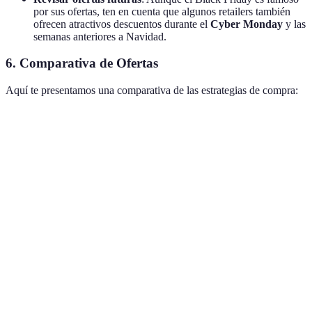
por sus ofertas, ten en cuenta que algunos retailers también
ofrecen atractivos descuentos durante el
Cyber Monday
y las
semanas anteriores a Navidad.
6. Comparativa de Ofertas
Aquí te presentamos una comparativa de las estrategias de compra:
Estrategia
Pros
Contras
Mejor para
Comodidad,
Aquellos que
Compra
Riesgo de
comparación de
valoran el
en línea
agotamiento
precios fácil
ahorro
Compradores
Tiendas
Vista física del
Multitud
que prefieren
físicas
producto
tacto
Clientes
Programas
Ofertas
Pocas
habituales de
de lealtad
exclusivas
opciones