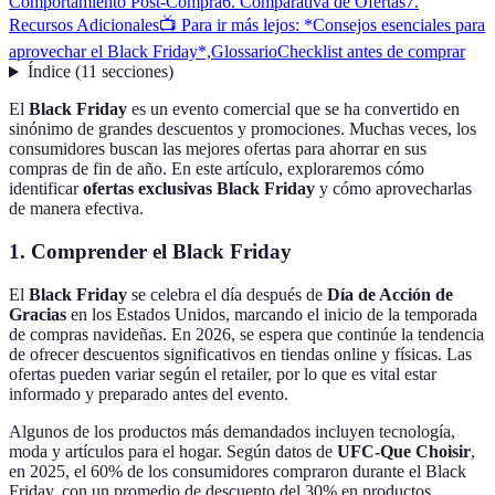
Comportamiento Post-Compra
6. Comparativa de Ofertas
7.
Recursos Adicionales
📺 Para ir más lejos: *Consejos esenciales para
aprovechar el Black Friday*,
Glossario
Checklist antes de comprar
Índice
(
11
secciones
)
El
Black Friday
es un evento comercial que se ha convertido en
sinónimo de grandes descuentos y promociones. Muchas veces, los
consumidores buscan las mejores ofertas para ahorrar en sus
compras de fin de año. En este artículo, exploraremos cómo
identificar
ofertas exclusivas Black Friday
y cómo aprovecharlas
de manera efectiva.
1. Comprender el Black Friday
El
Black Friday
se celebra el día después de
Día de Acción de
Gracias
en los Estados Unidos, marcando el inicio de la temporada
de compras navideñas. En 2026, se espera que continúe la tendencia
de ofrecer descuentos significativos en tiendas online y físicas. Las
ofertas pueden variar según el retailer, por lo que es vital estar
informado y preparado antes del evento.
Algunos de los productos más demandados incluyen tecnología,
moda y artículos para el hogar. Según datos de
UFC-Que Choisir
,
en 2025, el 60% de los consumidores compraron durante el Black
Friday, con un promedio de descuento del 30% en productos