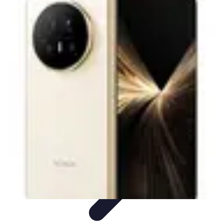
Black Friday en Línea
Consejos y Estrategias
Consejos de Compra
Guías de
Seguridad
Análisis de Expertos
Consejos de Compras
Black Friday en Línea