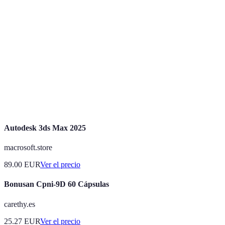
Terme
Définition
Un evento de compras que ofrece grandes
Black Friday
descuentos en productos.
Cupo de
Un código que permite obtener un % de
Descuento
descuento en una compra.
E-commerce
Compra y venta de productos a través de internet.
Autodesk 3ds Max 2025
macrosoft.store
89.00
EUR
Ver el precio
Bonusan Cpni-9D 60 Cápsulas
carethy.es
25.27
EUR
Ver el precio