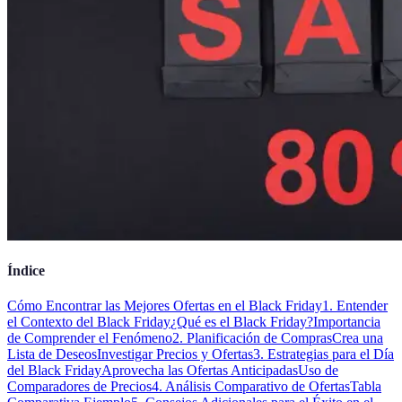
Índice
Cómo Encontrar las Mejores Ofertas en el Black Friday
1. Entender
el Contexto del Black Friday
¿Qué es el Black Friday?
Importancia
de Comprender el Fenómeno
2. Planificación de Compras
Crea una
Lista de Deseos
Investigar Precios y Ofertas
3. Estrategias para el Día
del Black Friday
Aprovecha las Ofertas Anticipadas
Uso de
Comparadores de Precios
4. Análisis Comparativo de Ofertas
Tabla