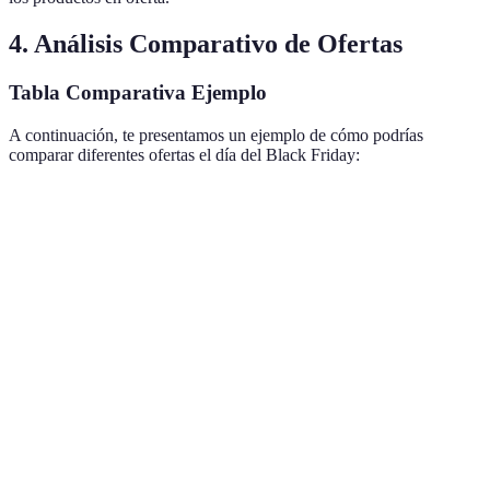
4. Análisis Comparativo de Ofertas
Tabla Comparativa Ejemplo
A continuación, te presentamos un ejemplo de cómo podrías
comparar diferentes ofertas el día del Black Friday:
Producto
Tienda A
Tienda B
Tienda C
Mejor Op
600 €
650 €
580 €
Televisor
(40%
(30%
(42%
Tienda C
4K
desc)
desc)
desc)
300 €
290 €
320 €
Smartphone
(20%
(25%
(15%
Tienda B
desc)
desc)
desc)
700 €
680 €
750 €
Ordenador
(35%
(30%
(20%
Tienda A