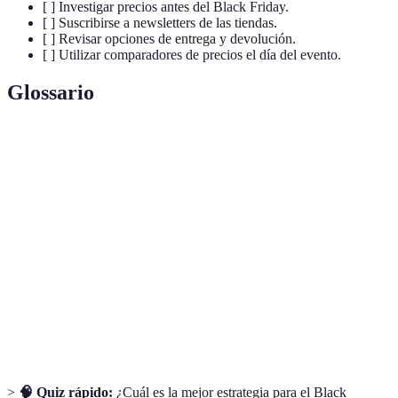
[ ] Investigar precios antes del Black Friday.
[ ] Suscribirse a newsletters de las tiendas.
[ ] Revisar opciones de entrega y devolución.
[ ] Utilizar comparadores de precios el día del evento.
Glossario
Terme
Définition
Día de grandes descuentos que sigue al
Black Friday
Thanksgiving.
Reducción de precios sobre productos
Descuentos
específicos.
Comparadores
Herramientas que permiten comparar precios
de precios
en diferentes tiendas.
>
🧠 Quiz rápido:
¿Cuál es la mejor estrategia para el Black