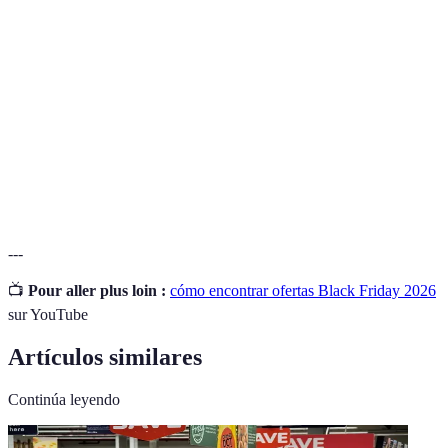
Evento de compras con grandes descuentos,
Black Friday
originado en EE. UU.
Precios
Artículos restaurados y vendidos a precios
renovados
reducidos, en buen estado.
Comparación
Proceso de verificar precios en diferentes tiendas
de precios
para encontrar la mejor oferta.
---
📺
Pour aller plus loin :
cómo encontrar ofertas Black Friday 2026
sur YouTube
Artículos similares
Continúa leyendo