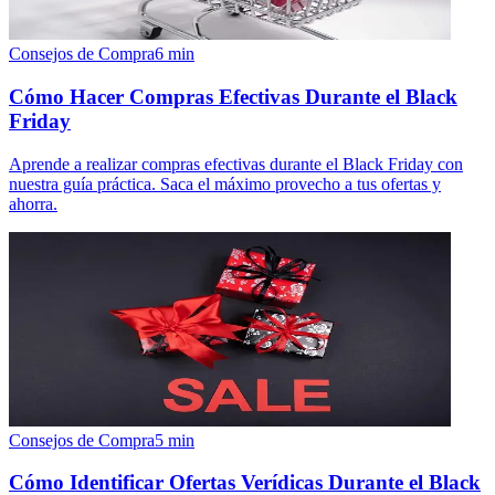
Consejos de Compra
6
min
Cómo Hacer Compras Efectivas Durante el Black
Friday
Aprende a realizar compras efectivas durante el Black Friday con
nuestra guía práctica. Saca el máximo provecho a tus ofertas y
ahorra.
Consejos de Compra
5
min
Cómo Identificar Ofertas Verídicas Durante el Black