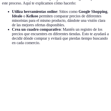
este proceso. Aquí te explicamos cómo hacerlo:
Utiliza herramientas online
: Sitios como
Google Shopping
,
Idealo
o
Kelkoo
permiten comparar precios de diferentes
minoristas para el mismo producto, dándote una visión clara
de las mejores ofertas disponibles.
Crea un cuadro comparativo
: Mantén un registro de los
precios que encuentres en diferentes tiendas. Esto te ayudará a
decidir dónde comprar y evitará que pierdas tiempo buscando
en cada comercio.
Producto
Tienda A
Tienda B
Tienda C
Mejor Preci
Televisor
Tienda C
800€
750€
700€
55"
(700€)
Teléfono
Tienda B
600€
550€
580€
Móvil
(550€)
Tablet
Tienda B
300€
280€
320€
10"
(280€)