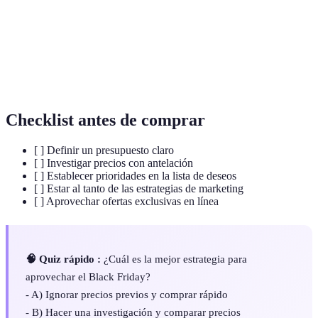
Descuento
Método de marketing donde los precios se inflan
engañoso
antes del descuento.
Proceso de compra y venta de productos a través
E-commerce
de internet.
Checklist antes de comprar
[ ] Definir un presupuesto claro
[ ] Investigar precios con antelación
[ ] Establecer prioridades en la lista de deseos
[ ] Estar al tanto de las estrategias de marketing
[ ] Aprovechar ofertas exclusivas en línea
🧠 Quiz rápido :
¿Cuál es la mejor estrategia para
aprovechar el Black Friday?
- A) Ignorar precios previos y comprar rápido
- B) Hacer una investigación y comparar precios