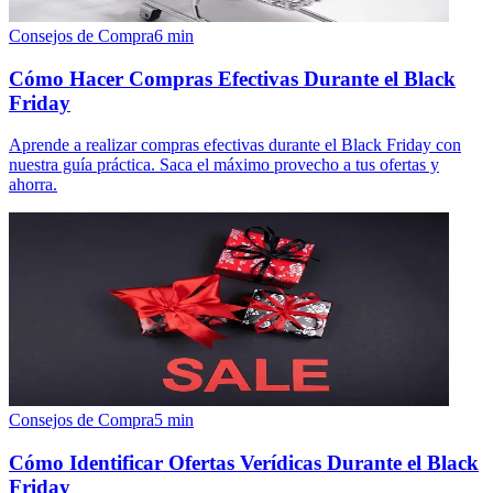
Consejos de Compra
6
min
Cómo Hacer Compras Efectivas Durante el Black
Friday
Aprende a realizar compras efectivas durante el Black Friday con
nuestra guía práctica. Saca el máximo provecho a tus ofertas y
ahorra.
Consejos de Compra
5
min
Cómo Identificar Ofertas Verídicas Durante el Black
Friday