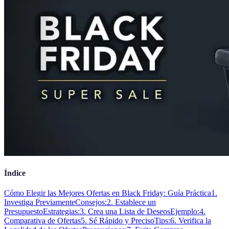
Índice
Cómo Elegir las Mejores Ofertas en Black Friday: Guía Práctica
1.
Investiga Previamente
Consejos:
2. Establece un
Presupuesto
Estrategias:
3. Crea una Lista de Deseos
Ejemplo:
4.
Comparativa de Ofertas
5. Sé Rápido y Preciso
Tips:
6. Verifica la