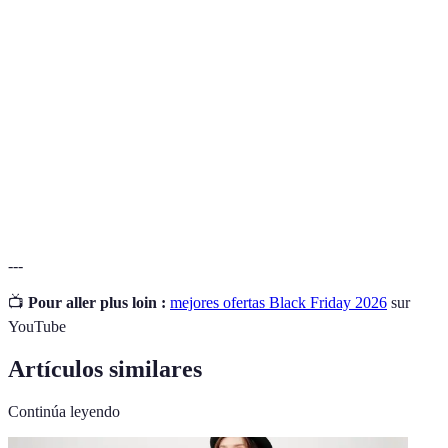
Compra
Proceso de comprar antes del Black Friday para
anticipada
aprovechar precios bajos.
Descuentos limitados en el tiempo que ofrecen
Oferta flash
grandes ahorros.
Interacción del consumidor con las marcas y sus
Engagement
productos.
---
📺
Pour aller plus loin :
mejores ofertas Black Friday 2026
sur
YouTube
Artículos similares
Continúa leyendo