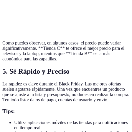
Zapatillas
90€
80€
85€
Tienda B
Nike
Laptop
600€
650€
580€
Tienda C
Dell
Como puedes observar, en algunos casos, el precio puede variar
significativamente. **Tienda C** te ofrece el mejor precio para el
televisor y la laptop, mientras que **Tienda B** es la más
económica para las zapatillas.
5. Sé Rápido y Preciso
La rapidez es clave durante el Black Friday. Las mejores ofertas
suelen agotarse rápidamente. Una vez que encuentres un producto
que se ajuste a tu lista y presupuesto, no dudes en realizar la compra.
Ten todo listo: datos de pago, cuentas de usuario y envío.
Tips:
Utiliza aplicaciones móviles de las tiendas para notificaciones
en tiempo real.