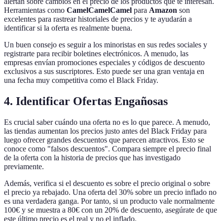
alertan sobre cambios en el precio de los productos que te interesan.
Herramientas como
CamelCamelCamel
para
Amazon
son
excelentes para rastrear historiales de precios y te ayudarán a
identificar si la oferta es realmente buena.
Un buen consejo es seguir a los minoristas en sus redes sociales y
registrarte para recibir boletines electrónicos. A menudo, las
empresas envían promociones especiales y códigos de descuento
exclusivos a sus suscriptores. Esto puede ser una gran ventaja en
una fecha muy competitiva como el Black Friday.
4. Identificar Ofertas Engañosas
Es crucial saber cuándo una oferta no es lo que parece. A menudo,
las tiendas aumentan los precios justo antes del Black Friday para
luego ofrecer grandes descuentos que parecen atractivos. Esto se
conoce como "falsos descuentos". Compara siempre el precio final
de la oferta con la historia de precios que has investigado
previamente.
Además, verifica si el descuento es sobre el precio original o sobre
el precio ya rebajado. Una oferta del 30% sobre un precio inflado no
es una verdadera ganga. Por tanto, si un producto vale normalmente
100€ y se muestra a 80€ con un 20% de descuento, asegúrate de que
este último precio es el real y no el inflado.