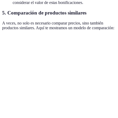
considerar el valor de estas bonificaciones.
5. Comparación de productos similares
A veces, no solo es necesario comparar precios, sino también
productos similares. Aquí te mostramos un modelo de comparación:
Criterio
Producto A
Producto B
Producto C
V
P
Precio
100€
90€
110€
P
Calificaciones
4.5/5
4.0/5
4.2/5
Garantía
2 años
1 año
2 años
E
Coste de
P
5€
0€
10€
envío