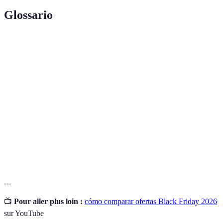
Glossario
Terme
Définition
Evento comercial que ofrece grandes
Black Friday
descuentos.
Comparador de
Herramienta para comparar precios entre
precios
diferentes tiendas.
Opiniones de
Comentarios & calificaciones dejados por
consumidores
usuarios.
---
📺
Pour aller plus loin :
cómo comparar ofertas Black Friday 2026
sur YouTube