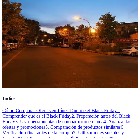
Índice
Cómo Comparar Ofertas en Línea Durante el Black Friday
1.
Comprender qué es el Black Friday
2. Preparación antes del Black
Friday
3. Usar herramientas de comparación en línea
4. Analizar las
ofertas y promociones
5. Comparación de productos similares
6.
Verificación final antes de la compra
7. Utilizar redes sociales y