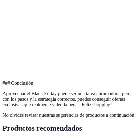
Término
Definición
Ofertas
Descuentos o promociones disponibles solo para
Exclusivas
un grupo selecto.
Comparador
Herramienta que permite comparar precios de un
de Precios
producto en diferentes tiendas.
Códigos
Códigos que otorgan descuentos adicionales en
Promocionales
una compra.
### Conclusión
Aprovechar el Black Friday puede ser una tarea abrumadora, pero
con los pasos y la estrategia correctos, puedes conseguir ofertas
exclusivas que realmente valen la pena. ¡Feliz shopping!
No olvides revisar nuestras sugerencias de productos a continuación.
Productos recomendados