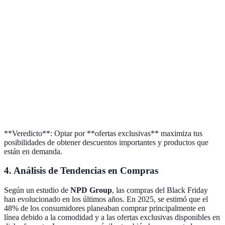
Limitado a
Acceso
Abierto a todos
suscriptores
Descuentos
Más significativos
Puede ser menor
Tiempo de
Anticipado en
Limitado al día de
compra
algunas tiendas
promoción
Limitada a algunos
Amplia gama de
Variedad
productos
opciones
**Veredicto**: Optar por **ofertas exclusivas** maximiza tus
posibilidades de obtener descuentos importantes y productos que
están en demanda.
4. Análisis de Tendencias en Compras
Según un estudio de
NPD Group
, las compras del Black Friday
han evolucionado en los últimos años. En 2025, se estimó que el
48% de los consumidores planeaban comprar principalmente en
línea debido a la comodidad y a las ofertas exclusivas disponibles en