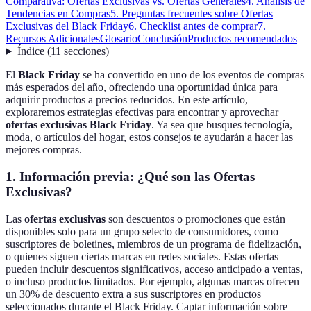
Comparativa: Ofertas Exclusivas vs. Ofertas Generales
4. Análisis de
Tendencias en Compras
5. Preguntas frecuentes sobre Ofertas
Exclusivas del Black Friday
6. Checklist antes de comprar
7.
Recursos Adicionales
Glosario
Conclusión
Productos recomendados
Índice
(
11
secciones
)
El
Black Friday
se ha convertido en uno de los eventos de compras
más esperados del año, ofreciendo una oportunidad única para
adquirir productos a precios reducidos. En este artículo,
exploraremos estrategias efectivas para encontrar y aprovechar
ofertas exclusivas Black Friday
. Ya sea que busques tecnología,
moda, o artículos del hogar, estos consejos te ayudarán a hacer las
mejores compras.
1. Información previa: ¿Qué son las Ofertas
Exclusivas?
Las
ofertas exclusivas
son descuentos o promociones que están
disponibles solo para un grupo selecto de consumidores, como
suscriptores de boletines, miembros de un programa de fidelización,
o quienes siguen ciertas marcas en redes sociales. Estas ofertas
pueden incluir descuentos significativos, acceso anticipado a ventas,
o incluso productos limitados. Por ejemplo, algunas marcas ofrecen
un 30% de descuento extra a sus suscriptores en productos
seleccionados durante el Black Friday. Captar información sobre