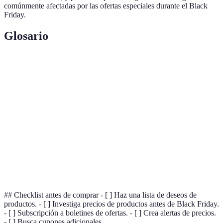
comúnmente afectadas por las ofertas especiales durante el Black
Friday.
Glosario
Terme
Définition
Día de grandes descuentos en tiendas físicas y
Black Friday
online.
Ofertas
Promociones que solo están disponibles por
Exclusivas
tiempo limitado.
Compras y ventas de bienes o servicios a través
E-commerce
de internet.
## Checklist antes de comprar - [ ] Haz una lista de deseos de
productos. - [ ] Investiga precios de productos antes de Black Friday.
- [ ] Subscripción a boletines de ofertas. - [ ] Crea alertas de precios.
- [ ] Busca cupones adicionales.