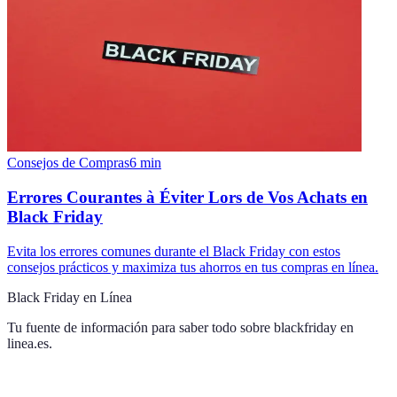
Consejos de Compras
6
min
Errores Courantes à Éviter Lors de Vos Achats en
Black Friday
Evita los errores comunes durante el Black Friday con estos
consejos prácticos y maximiza tus ahorros en tus compras en línea.
Black Friday en Línea
Tu fuente de información para saber todo sobre
blackfriday en
linea.es
.