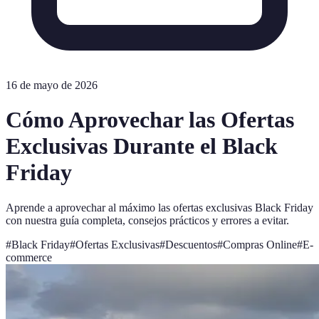
16 de mayo de 2026
Cómo Aprovechar las Ofertas
Exclusivas Durante el Black
Friday
Aprende a aprovechar al máximo las ofertas exclusivas Black Friday
con nuestra guía completa, consejos prácticos y errores a evitar.
#
Black Friday
#
Ofertas Exclusivas
#
Descuentos
#
Compras Online
#
E-
commerce