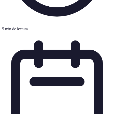
5 min de lectura