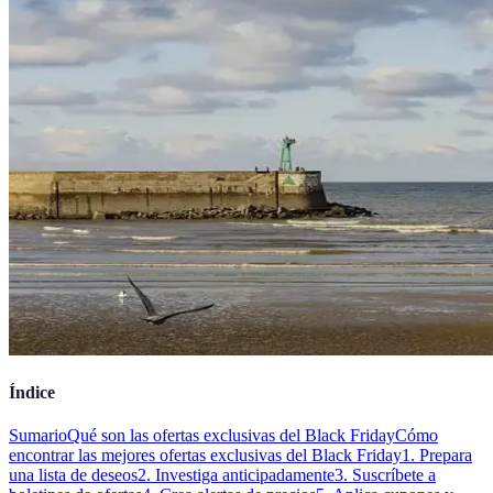
Índice
Sumario
Qué son las ofertas exclusivas del Black Friday
Cómo
encontrar las mejores ofertas exclusivas del Black Friday
1. Prepara
una lista de deseos
2. Investiga anticipadamente
3. Suscríbete a