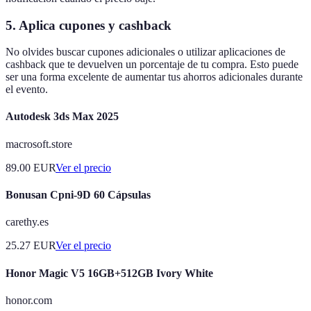
5. Aplica cupones y cashback
No olvides buscar cupones adicionales o utilizar aplicaciones de
cashback que te devuelven un porcentaje de tu compra. Esto puede
ser una forma excelente de aumentar tus ahorros adicionales durante
el evento.
Autodesk 3ds Max 2025
macrosoft.store
89.00
EUR
Ver el precio
Bonusan Cpni-9D 60 Cápsulas
carethy.es
25.27
EUR
Ver el precio
Honor Magic V5 16GB+512GB Ivory White
honor.com