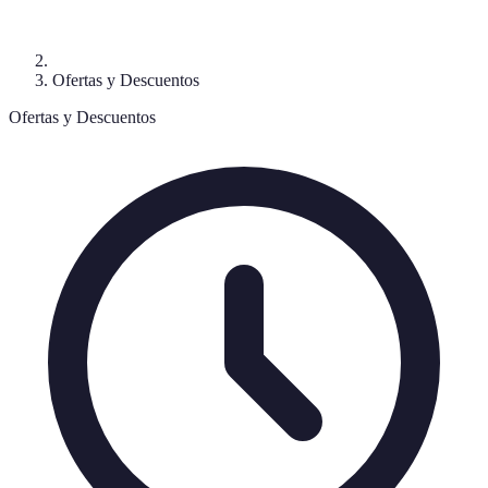
Ofertas y Descuentos
Ofertas y Descuentos