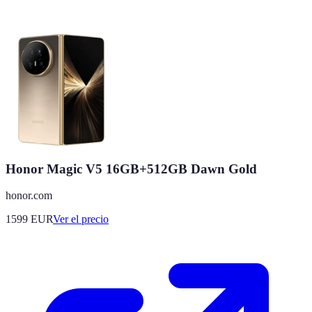
Honor Magic V5 16GB+512GB Dawn Gold
honor.com
1599
EUR
Ver el precio