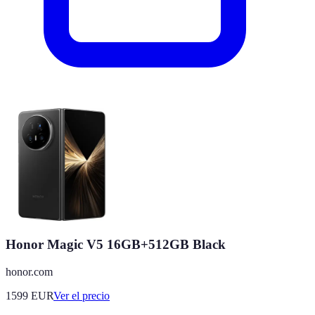
Honor Magic V5 16GB+512GB Black
honor.com
1599
EUR
Ver el precio