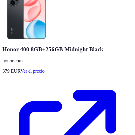
Honor 400 8GB+256GB Midnight Black
honor.com
379
EUR
Ver el precio