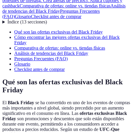
boletines de ofertas
4. Crea alertas de precios
5. Aplica cupones y
cashback
Comparativa de ofertas: online vs. tiendas físicas
Análisis
de tendencias del Black Friday
Preguntas Frecuentes
(FAQ)
Glosario
Checklist antes de comprar
Índice
(
13
secciones
)
Qué son las ofertas exclusivas del Black Friday
Cómo encontrar las mejores ofertas exclusivas del Black
Friday
Comparativa de ofertas: online vs. tiendas físicas
Análisis de tendencias del Black Friday
Preguntas Frecuentes (FAQ)
Glosario
Checklist antes de comprar
Qué son las ofertas exclusivas del Black
Friday
El
Black Friday
se ha convertido en uno de los eventos de compras
más importantes a nivel global, siendo precedido por un aumento
significativo en el consumo en línea. Las
ofertas exclusivas Black
Friday
son promociones y descuentos que solo están disponibles
durante este evento, permitiendo a los consumidores acceder a
productos a precios reducidos. Según un estudio de
UFC-Que