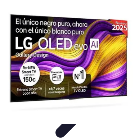
Black Friday en Línea
Consejos y Estrategias
Consejos de Compra
Guías de
Seguridad
Análisis de Expertos
Consejos de Compras
Black Friday en Línea