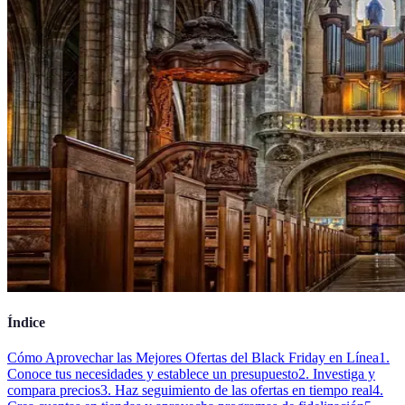
Índice
Cómo Aprovechar las Mejores Ofertas del Black Friday en Línea
1.
Conoce tus necesidades y establece un presupuesto
2. Investiga y
compara precios
3. Haz seguimiento de las ofertas en tiempo real
4.