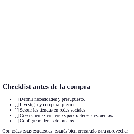
Evento comercial que sigue al Día de Acción de
Black
Gracias, conocido por grandes descuentos en
Friday
productos.
Herramienta que permite ver varios precios y
Comparador
opciones de un mismo producto en diferentes
de precios
tiendas.
Política de
Normativa de una tienda acerca de cómo y cuándo
devoluciones
se pueden devolver productos comprados.
Checklist antes de la compra
[ ] Definir necesidades y presupuesto.
[ ] Investigar y comparar precios.
[ ] Seguir las tiendas en redes sociales.
[ ] Crear cuentas en tiendas para obtener descuentos.
[ ] Configurar alertas de precios.
Con todas estas estrategias, estarás bien preparado para aprovechar