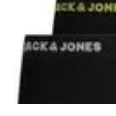
Black Friday en Línea
Consejos y Estrategias
Consejos de Compra
Guías de Seguridad
Anális
Black Friday en Línea