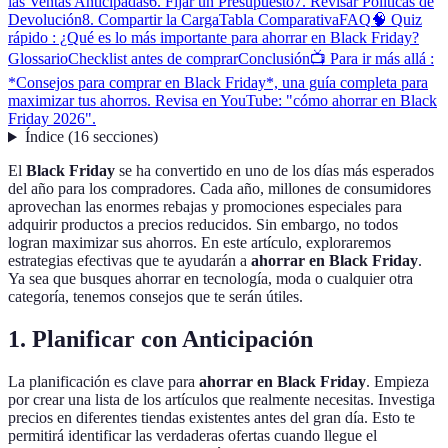
las Ventas Anticipadas
6. Fijar un Presupuesto
7. Revisar Políticas de
Devolución
8. Compartir la Carga
Tabla Comparativa
FAQ
🧠 Quiz
rápido : ¿Qué es lo más importante para ahorrar en Black Friday?
Glossario
Checklist antes de comprar
Conclusión
📺 Para ir más allá :
*Consejos para comprar en Black Friday*, una guía completa para
maximizar tus ahorros. Revisa en YouTube: "cómo ahorrar en Black
Friday 2026".
Índice
(
16
secciones
)
El
Black Friday
se ha convertido en uno de los días más esperados
del año para los compradores. Cada año, millones de consumidores
aprovechan las enormes rebajas y promociones especiales para
adquirir productos a precios reducidos. Sin embargo, no todos
logran maximizar sus ahorros. En este artículo, exploraremos
estrategias efectivas que te ayudarán a
ahorrar en Black Friday
.
Ya sea que busques ahorrar en tecnología, moda o cualquier otra
categoría, tenemos consejos que te serán útiles.
1. Planificar con Anticipación
La planificación es clave para
ahorrar en Black Friday
. Empieza
por crear una lista de los artículos que realmente necesitas. Investiga
precios en diferentes tiendas existentes antes del gran día. Esto te
permitirá identificar las verdaderas ofertas cuando llegue el