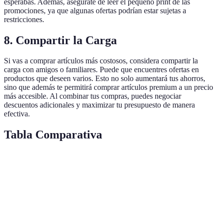
esperabas. Además, asegúrate de leer el pequeño print de las
promociones, ya que algunas ofertas podrían estar sujetas a
restricciones.
8. Compartir la Carga
Si vas a comprar artículos más costosos, considera compartir la
carga con amigos o familiares. Puede que encuentres ofertas en
productos que deseen varios. Esto no solo aumentará tus ahorros,
sino que además te permitirá comprar artículos premium a un precio
más accesible. Al combinar tus compras, puedes negociar
descuentos adicionales y maximizar tu presupuesto de manera
efectiva.
Tabla Comparativa
Estrategia
Ventajas
Desventajas
Ideal para
Planificar
Ahorra
Requiere
Compradores
con
tiempo y
esfuerzo
organizados.
Anticipación
dinero.
previo.