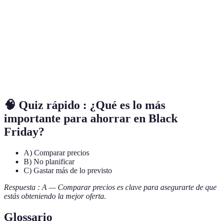
Comodidad
No puedes ver
Comprar en
Compradores
y ofertas
el producto
Línea
ocupados.
exclusivas.
físicamente.
Aumenta
Puede requerir
Usar
Ahorristas
los
tiempo para
Cupones
motivados.
descuentos.
buscar.
🧠 Quiz rápido : ¿Qué es lo más
importante para ahorrar en Black
Friday?
A) Comparar precios
B) No planificar
C) Gastar más de lo previsto
Respuesta : A — Comparar precios es clave para asegurarte de que
estás obteniendo la mejor oferta.
Glossario