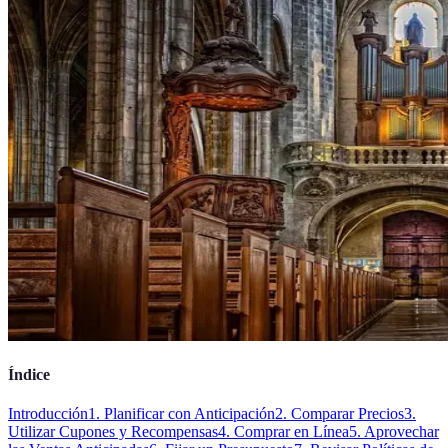
Índice
Introducción
1. Planificar con Anticipación
2. Comparar Precios
3.
Utilizar Cupones y Recompensas
4. Comprar en Línea
5. Aprovechar