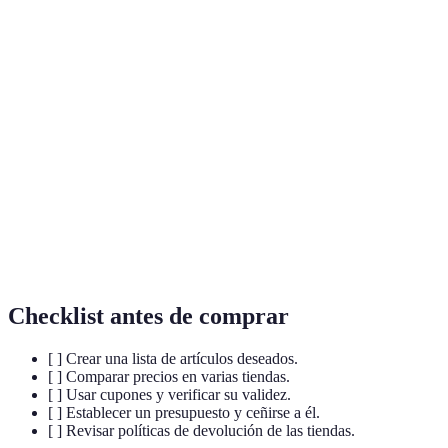
Terme
Définition
Black
Día de grandes descuentos que ocurre después del
Friday
Día de Acción de Gracias en EE.UU.
Precio de
Precio habitual de un producto utilizado para
referencia
comparar descuentos.
Documentos o códigos digitales que ofrecen
Cupones
descuentos adicionales sobre un precio.
Checklist antes de comprar
[ ] Crear una lista de artículos deseados.
[ ] Comparar precios en varias tiendas.
[ ] Usar cupones y verificar su validez.
[ ] Establecer un presupuesto y ceñirse a él.
[ ] Revisar políticas de devolución de las tiendas.