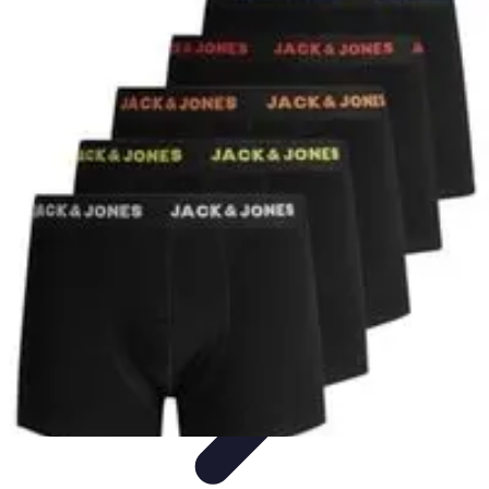
Black Friday en Línea
Consejos y Estrategias
Consejos de Compra
Guías de
Seguridad
Análisis de Expertos
Consejos de Compras
Black Friday en Línea