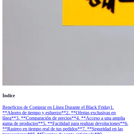
Índice
Beneficios de Comprar en Línea Durante el Black Friday
1.
**Ahorro de tiempo y esfuerzo**
2. **Ofertas exclusivas en
línea**
3. **Comparación de precios**
4. **Acceso a una amplia
gama de productos**
5. **Facilidad para realizar devoluciones**
6.
**Rastreo en tiempo real de tus pedidos**
7. **Seguridad en las