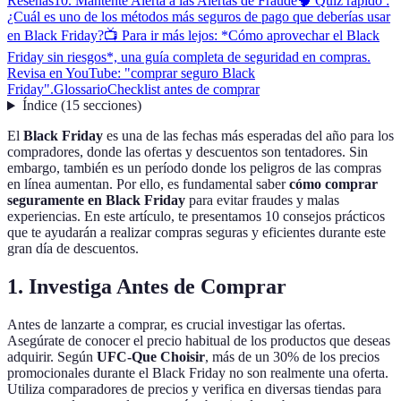
Reseñas
10. Mantente Alerta a las Alertas de Fraude
🧠 Quiz rápido :
¿Cuál es uno de los métodos más seguros de pago que deberías usar
en Black Friday?
📺 Para ir más lejos: *Cómo aprovechar el Black
Friday sin riesgos*, una guía completa de seguridad en compras.
Revisa en YouTube: "comprar seguro Black
Friday".
Glossario
Checklist antes de comprar
Índice
(
15
secciones
)
El
Black Friday
es una de las fechas más esperadas del año para los
compradores, donde las ofertas y descuentos son tentadores. Sin
embargo, también es un período donde los peligros de las compras
en línea aumentan. Por ello, es fundamental saber
cómo comprar
seguramente en Black Friday
para evitar fraudes y malas
experiencias. En este artículo, te presentamos 10 consejos prácticos
que te ayudarán a realizar compras seguras y eficientes durante este
gran día de descuentos.
1. Investiga Antes de Comprar
Antes de lanzarte a comprar, es crucial investigar las ofertas.
Asegúrate de conocer el precio habitual de los productos que deseas
adquirir. Según
UFC-Que Choisir
, más de un 30% de los precios
promocionales durante el Black Friday no son realmente una oferta.
Utiliza comparadores de precios y verifica en diversas tiendas para