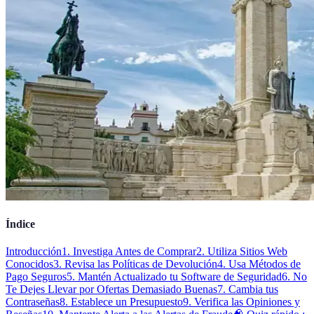
Índice
Introducción
1. Investiga Antes de Comprar
2. Utiliza Sitios Web
Conocidos
3. Revisa las Políticas de Devolución
4. Usa Métodos de
Pago Seguros
5. Mantén Actualizado tu Software de Seguridad
6. No
Te Dejes Llevar por Ofertas Demasiado Buenas
7. Cambia tus
Contraseñas
8. Establece un Presupuesto
9. Verifica las Opiniones y