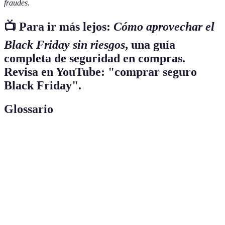
fraudes.
📺 Para ir más lejos:
Cómo aprovechar el
Black Friday sin riesgos
, una guía
completa de seguridad en compras.
Revisa en YouTube: "comprar seguro
Black Friday".
Glossario
Terme
Définition
Técnica d'escroquerie qui consiste à tromper
Phishing
l'utilisateur pour qu'il divulgue des informations
personnelles.
Secure Socket Layer, un protocole de sécurité pour
SSL
sécuriser les communications sur Internet.