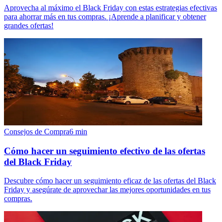
Aprovecha al máximo el Black Friday con estas estrategias efectivas
para ahorrar más en tus compras. ¡Aprende a planificar y obtener
grandes ofertas!
Consejos de Compra
6
min
Cómo hacer un seguimiento efectivo de las ofertas
del Black Friday
Descubre cómo hacer un seguimiento eficaz de las ofertas del Black
Friday y asegúrate de aprovechar las mejores oportunidades en tus
compras.