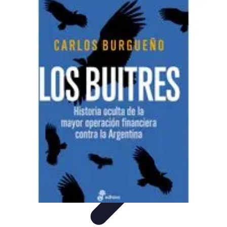
Black Friday en Línea
Consejos y Estrategias
Consejos de Compra
Guías de
Seguridad
Análisis de Expertos
Consejos de Compras
Black Friday en Línea