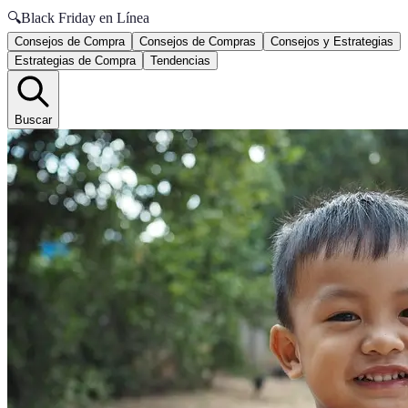
🔍
Black Friday en Línea
Consejos de Compra
Consejos de Compras
Consejos y Estrategias
Estrategias de Compra
Tendencias
Buscar